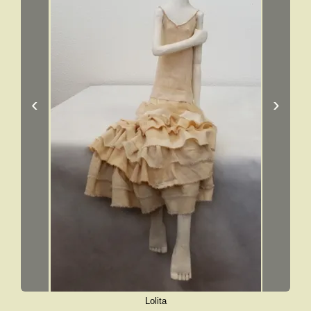
‹
›
Lolita