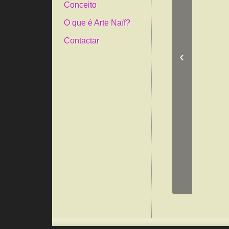
Conceito
O que é Arte Naïf?
Contactar
‹