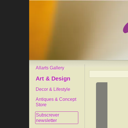
Allarts Gallery
Art & Design
Decor & Lifestyle
Antiques & Concept
Store
Subscrever
newsletter