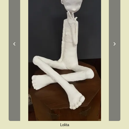
‹
›
Lolita