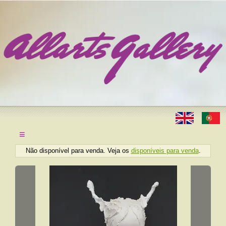
≡
Não disponível para venda. Veja os
disponíveis para venda
.