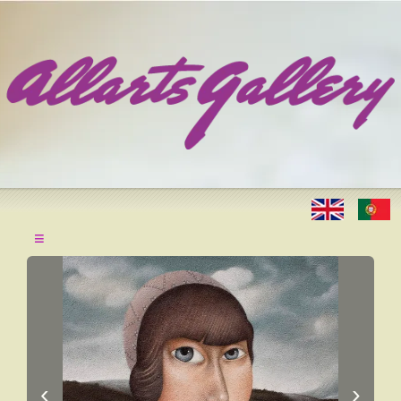
≡
‹
›