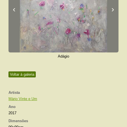
‹
›
Adágio
Voltar à galeria
Artista
Mário Vinte e Um
Ano
2017
Dimensões