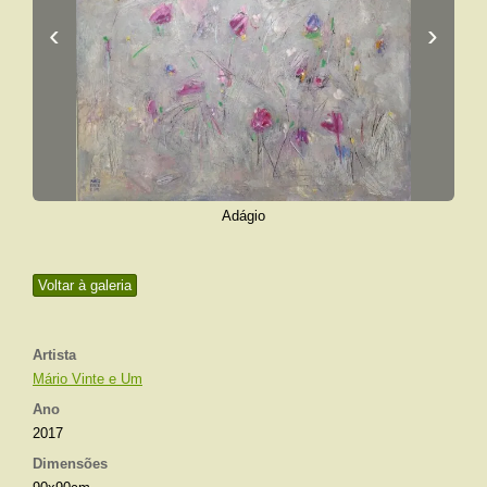
‹
›
Adágio
Voltar à galeria
Artista
Mário Vinte e Um
Ano
2017
Dimensões