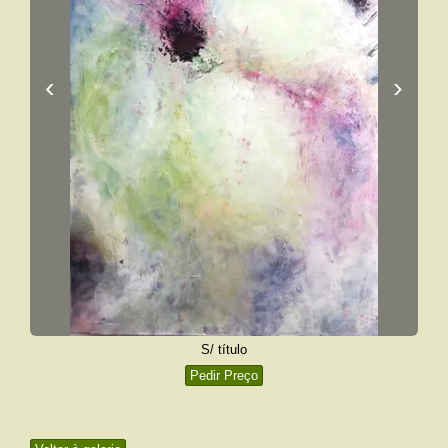
‹
›
S/ título
Pedir Preço