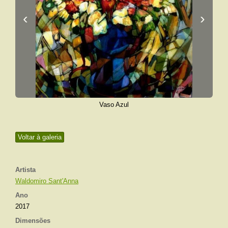
‹
›
Vaso Azul
Voltar à galeria
Artista
Waldomiro Sant'Anna
Ano
2017
Dimensões