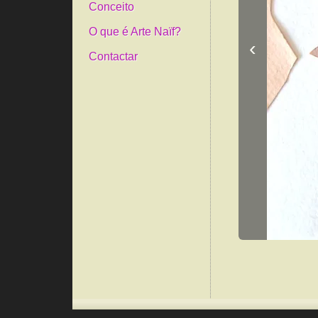
Conceito
O que é Arte Naïf?
‹
Contactar