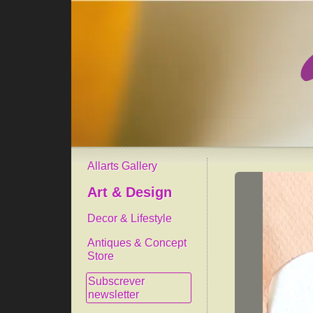
Allarts Gallery
Art & Design
Decor & Lifestyle
Antiques & Concept
Store
Subscrever
newsletter