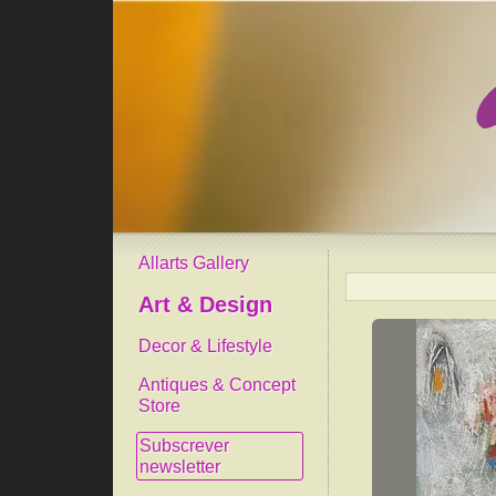
Allarts Gallery
Art & Design
Decor & Lifestyle
Antiques & Concept
Store
Subscrever
newsletter