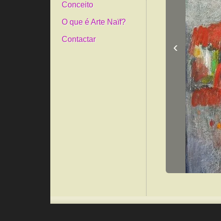
Conceito
O que é Arte Naïf?
Contactar
‹