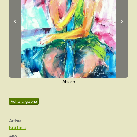
‹
›
Abraço
Voltar à galeria
Artista
Kiki Lima
Ano