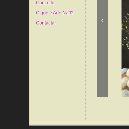
Conceito
O que é Arte Naïf?
‹
Contactar