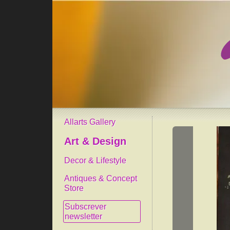
Allarts Gallery
Art & Design
Decor & Lifestyle
Antiques & Concept
Store
Subscrever
newsletter