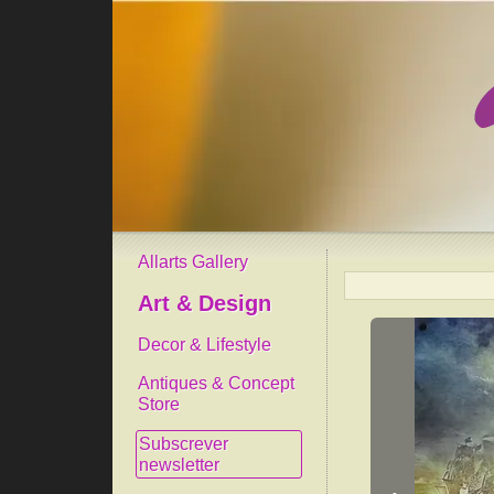
Allarts Gallery
Art & Design
Decor & Lifestyle
Antiques & Concept
Store
Subscrever
newsletter