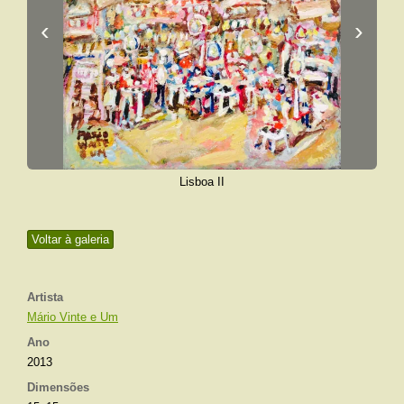
‹
›
Lisboa II
Voltar à galeria
Artista
Mário Vinte e Um
Ano
2013
Dimensões