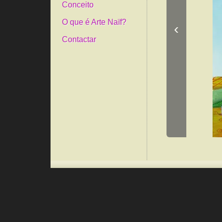
Conceito
O que é Arte Naïf?
‹
Contactar