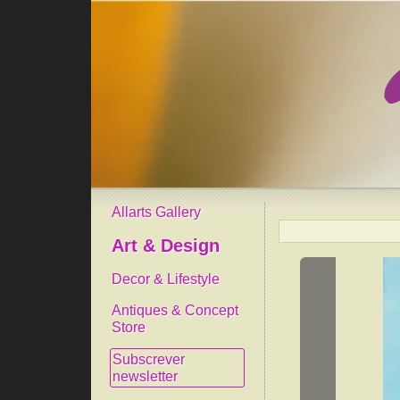
Allarts Gallery
Art & Design
Decor & Lifestyle
Antiques & Concept
Store
Subscrever
newsletter