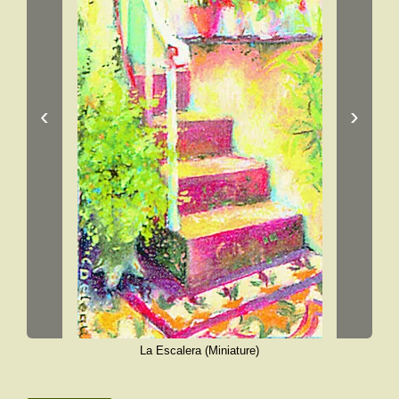
‹
›
La Escalera (Miniature)