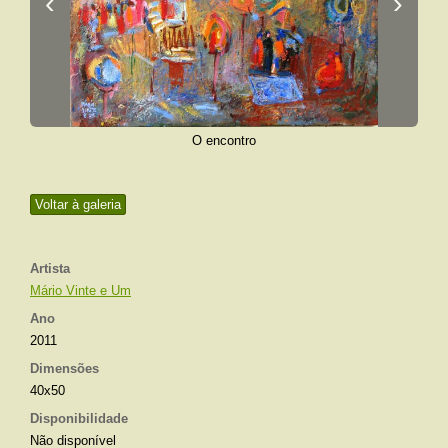
‹
›
O encontro
Voltar à galeria
Artista
Mário Vinte e Um
Ano
2011
Dimensões
40x50
Disponibilidade
Não disponível