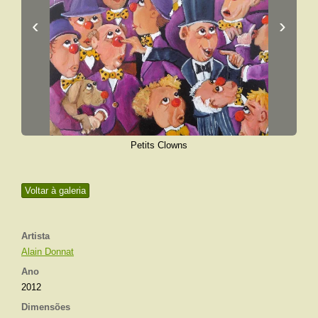
‹
›
Petits Clowns
Voltar à galeria
Artista
Alain Donnat
Ano
2012
Dimensões