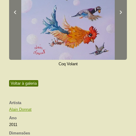
‹
›
Coq Volant
Voltar à galeria
Artista
Alain Donnat
Ano
2011
Dimensões