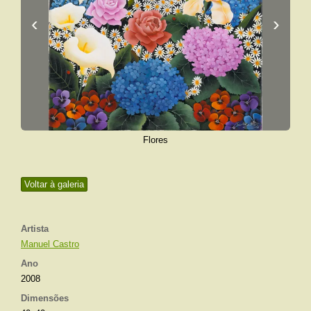
‹
›
Flores
Voltar à galeria
Artista
Manuel Castro
Ano
2008
Dimensões