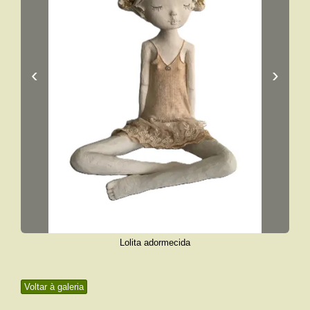
‹
›
Lolita adormecida
Voltar à galeria