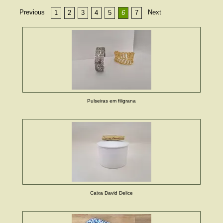
Previous
Next
1
2
3
4
5
6
7
Pulseiras em filigrana
Caixa David Delice