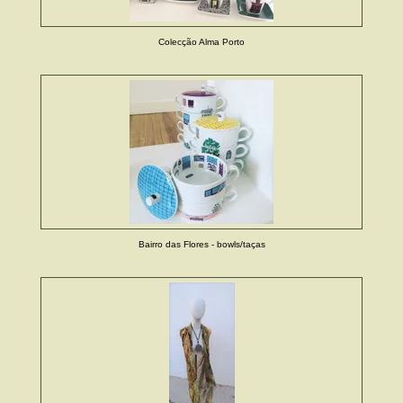
Colecção Alma Porto
Bairro das Flores - bowls/taças