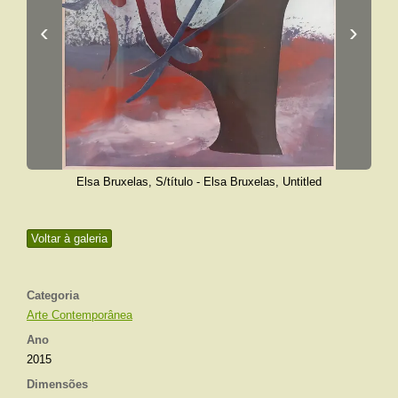
‹
›
Elsa Bruxelas, S/título - Elsa Bruxelas, Untitled
Voltar à galeria
Categoria
Arte Contemporânea
Ano
2015
Dimensões