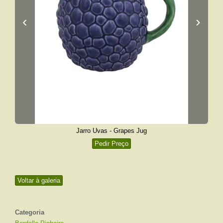
‹
›
Jarro Uvas - Grapes Jug
Pedir Preço
Voltar à galeria
Categoria