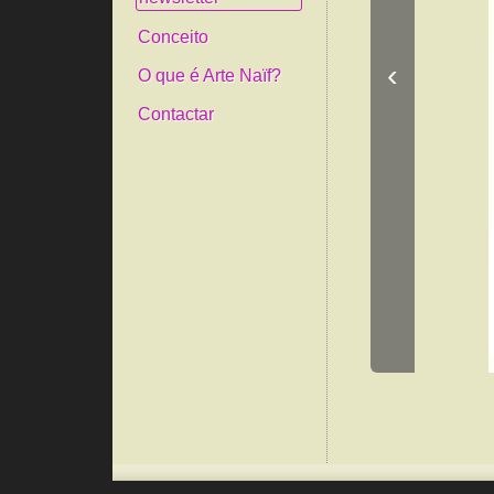
Conceito
‹
O que é Arte Naïf?
Contactar