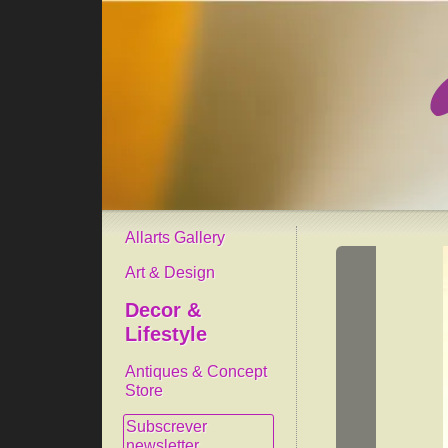
Allarts Gallery
Art & Design
Decor &
Lifestyle
Antiques & Concept
Store
Subscrever
newsletter