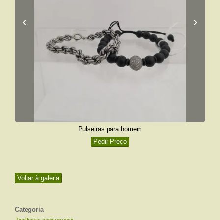
‹
›
Pulseiras para homem
Pedir Preço
Voltar à galeria
Categoria