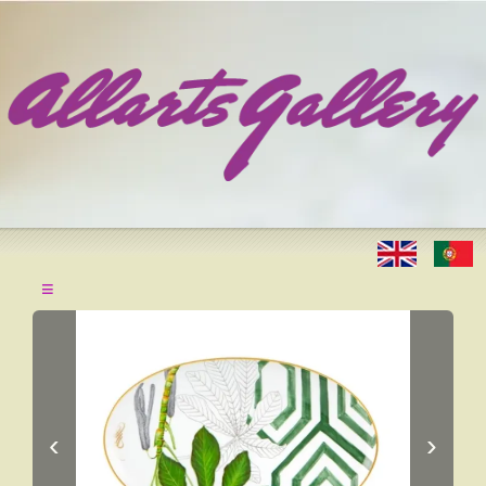
≡
‹
›