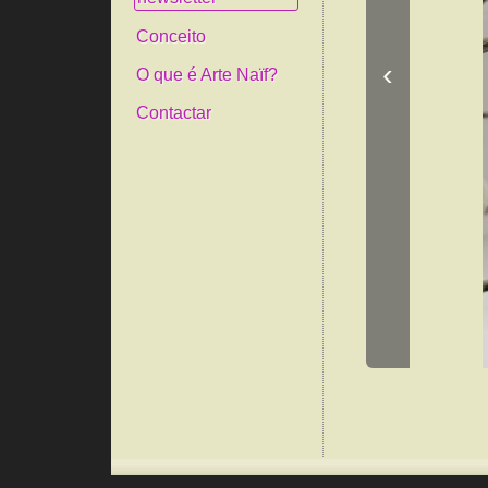
Conceito
‹
O que é Arte Naïf?
Contactar