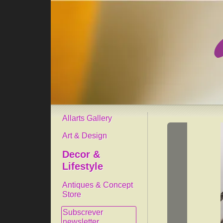
Allarts Gallery
Art & Design
Decor &
Lifestyle
Antiques & Concept
Store
Subscrever
newsletter