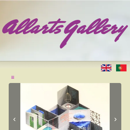
≡
‹
›