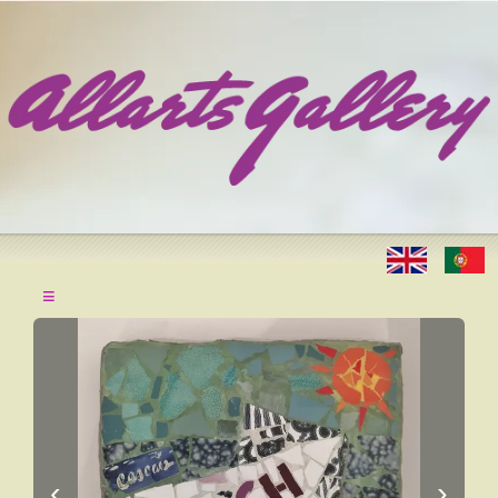
≡
‹
›