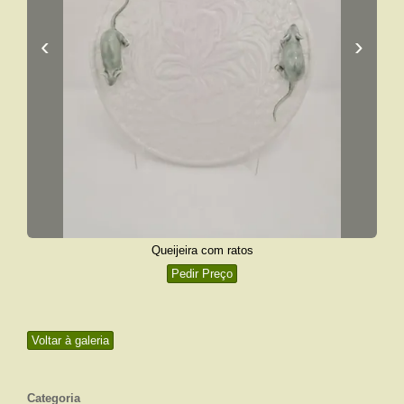
‹
›
Queijeira com ratos
Pedir Preço
Voltar à galeria
Categoria