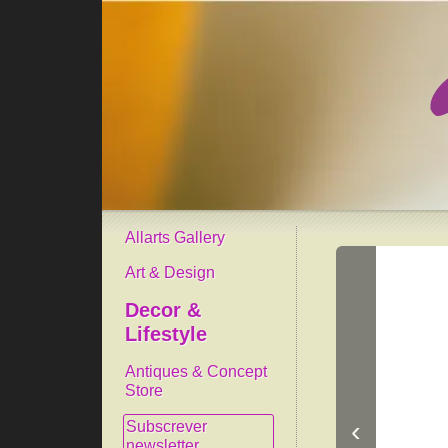
Allarts Gallery
Art & Design
Decor &
Lifestyle
Antiques & Concept
Store
‹
Subscrever
newsletter