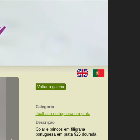
Voltar à galeria
Categoria
Joalharia portuguesa em prata
Descrição
Colar e brincos em filigrana
portuguesa em prata 925 dourada