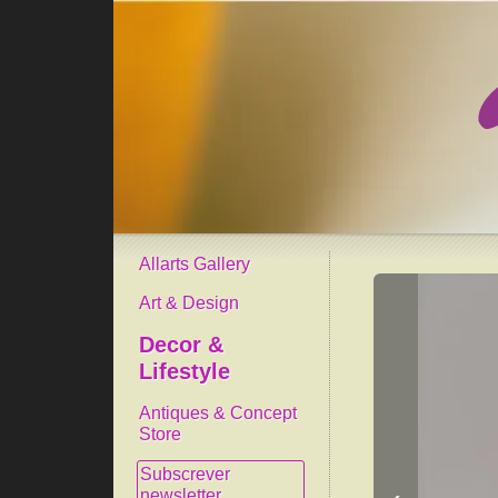
Allarts Gallery
Art & Design
Decor &
Lifestyle
Antiques & Concept
Store
Subscrever
newsletter