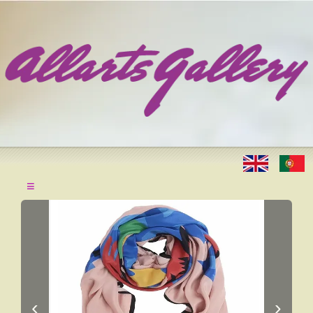
≡
‹
›