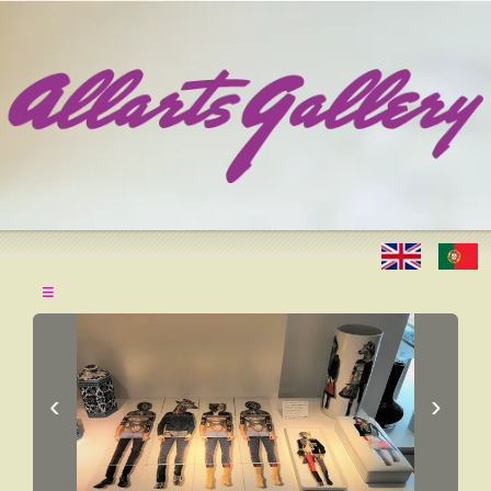
≡
‹
›