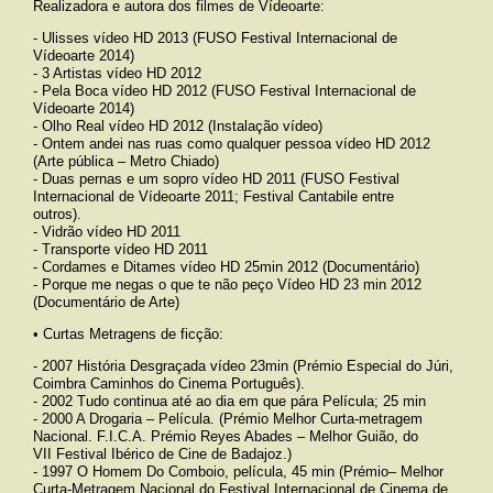
Realizadora e autora dos filmes de Vídeoarte:
- Ulisses vídeo HD 2013 (
FUSO
Festival Internacional de
Vídeoarte 2014)
- 3 Artistas vídeo HD 2012
- Pela Boca vídeo HD 2012 (
FUSO
Festival Internacional de
Vídeoarte 2014)
- Olho Real vídeo HD 2012 (Instalação vídeo)
- Ontem andei nas ruas como qualquer pessoa vídeo HD 2012
(Arte pública – Metro Chiado)
- Duas pernas e um sopro vídeo HD 2011 (
FUSO
Festival
Internacional de Vídeoarte 2011; Festival Cantabile entre
outros).
- Vidrão vídeo HD 2011
- Transporte vídeo HD 2011
- Cordames e Ditames vídeo HD 25min 2012 (Documentário)
- Porque me negas o que te não peço Vídeo HD 23 min 2012
(Documentário de Arte)
• Curtas Metragens de ficção:
- 2007 História Desgraçada vídeo 23min (Prémio Especial do Júri,
Coimbra Caminhos do Cinema Português).
- 2002 Tudo continua até ao dia em que pára Película; 25 min
- 2000 A Drogaria – Película. (Prémio Melhor Curta-metragem
Nacional. F.I.C.A. Prémio Reyes Abades – Melhor Guião, do
VII
Festival Ibérico de Cine de Badajoz.)
- 1997 O Homem Do Comboio, película, 45 min (Prémio– Melhor
Curta-Metragem Nacional do Festival Internacional de Cinema de