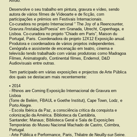
Arroio.
Desenvolve o seu trabalho em pintura, gravura e vídeo, sendo
autora de vários filmes de Vídeoarte e de ficção, com
participações e prémios em Festivais Internacionais.
Co-curadora no projeto Internacional “ The Joy of a Reencounter,
Gravura /Instalação/Poesia” em Granada, Utrecht, Copenhaga, e
Lisboa. Co-curadora no projeto “Chiado em Paris”, Maison du
Portugal, Paris. Coordenadora do projeto 12X12 Exposição anual.
Produtora e coordenadora de vários projetos independentes.
Cenógrafa e assistente de encenação em teatro, cinema e
televisão tendo trabalhado com várias produtoras como Madragoa
Filmes, Animatografo, Continental filmes, Endemol, D&D
Audiovisuais entre outras.
Tem participado em várias exposições e projectos de Arte Pública
dos quais se destacam mais recentemente:
• 2014
- Rhinos are Coming Exposição Internacional de Gravura em
Lisboa
(Torre de Belém,
FBAUL
e Goethe Institut), Cape Town, Lodz, e
Porto Alegre.
- Escola Ibérica da Paz, a consciência critica da conquista e
colonização da América. Biblioteca da Cantábria,
Santander; Manaus; Biblioteca Geral e Sala de Exposições
Temporárias do Museu Nacional Machado de Castro, Coimbra,
Portugal.
- Arte Pública e Performance, Paris, Thêatre de Neuilly-sur-Seine.