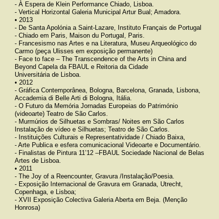
- À Espera de Klein Performance Chiado, Lisboa.
- Vertical Horizontal Galeria Municipal Artur Bual; Amadora.
• 2013
- De Santa Apolónia a Saint-Lazare, Instituto Français de Portugal
- Chiado em Paris, Maison du Portugal, Paris.
- Francesismo nas Artes e na Literatura, Museu Arqueológico do
Carmo (peça Ulisses em exposição permanente)
- Face to face – The Transcendence of the Arts in China and
Beyond Capela da
FBAUL
e Reitoria da Cidade
Universitária de Lisboa.
• 2012
- Gráfica Contemporânea, Bologna, Barcelona, Granada, Lisbona,
Accademia di Belle Arti di Bologna, Itália.
- O Futuro da Memória Jornadas Europeias do Património
(videoarte) Teatro de São Carlos.
- Murmúrios de Silhuetas e Sombras/ Noites em São Carlos
Instalação de vídeo e Silhuetas; Teatro de São Carlos.
- Instituições Culturais e Representatividade / Chiado Baixa,
- Arte Publica e esfera comunicacional Videoarte e Documentário.
- Finalistas de Pintura 11’12 –
FBAUL
Sociedade Nacional de Belas
Artes de Lisboa.
• 2011
- The Joy of a Reencounter, Gravura /Instalação/Poesia.
- Exposição Internacional de Gravura em Granada, Utrecht,
Copenhaga, e Lisboa;
-
XVII
Exposição Colectiva Galeria Aberta em Beja. (Menção
Honrosa)