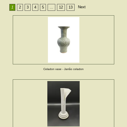
Next
1
2
3
4
5
…
12
13
Celadon vase - Jarrão celadon