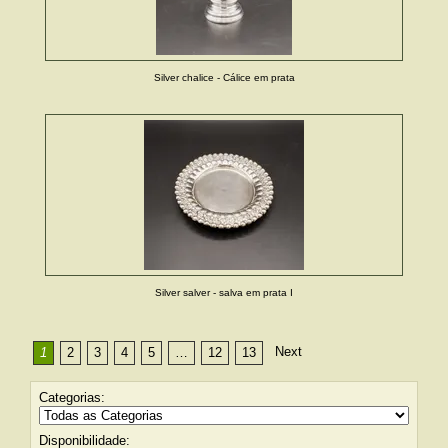
Silver chalice - Cálice em prata
Silver salver - salva em prata I
Next
1
2
3
4
5
…
12
13
Categorias:
Disponibilidade: