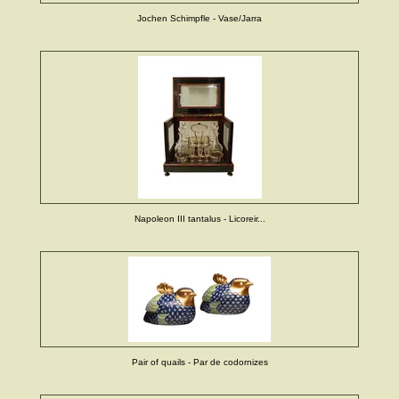
Jochen Schimpfle - Vase/Jarra
Napoleon III tantalus - Licoreir...
Pair of quails - Par de codornizes