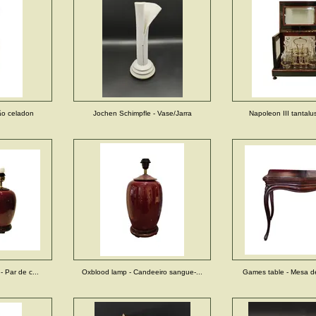
ão celadon
Jochen Schimpfle - Vase/Jarra
Napoleon III tantalus 
- Par de c...
Oxblood lamp - Candeeiro sangue-...
Games table - Mesa de 