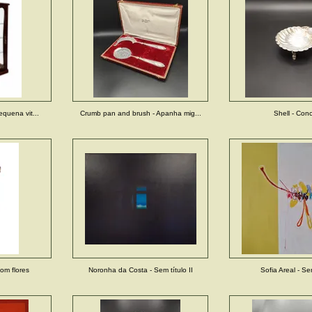
equena vit...
Crumb pan and brush - Apanha mig...
Shell - Con
com flores
Noronha da Costa - Sem título II
Sofia Areal - Se