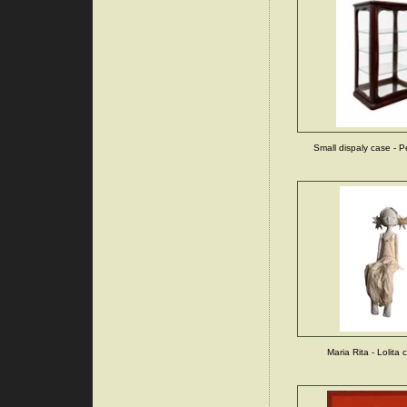
Small dispaly case - P
Maria Rita - Lolita 