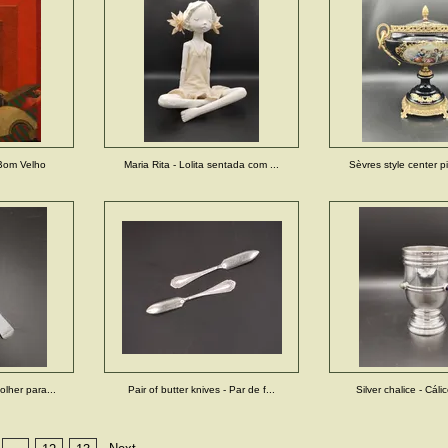
 Bom Velho
Maria Rita - Lolita sentada com ...
Sèvres style center pi
olher para...
Pair of butter knives - Par de f...
Silver chalice - Cál