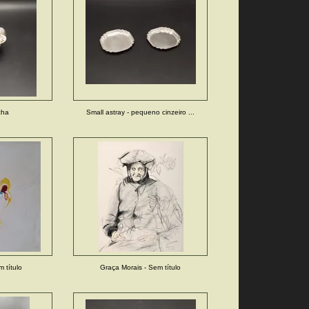
cha
Small astray - pequeno cinzeiro ...
m título
Graça Morais - Sem título