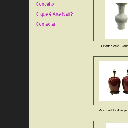
Conceito
O que é Arte Naïf?
Contactar
Celadon vase - Jarr
Pair of oxblood lamps 