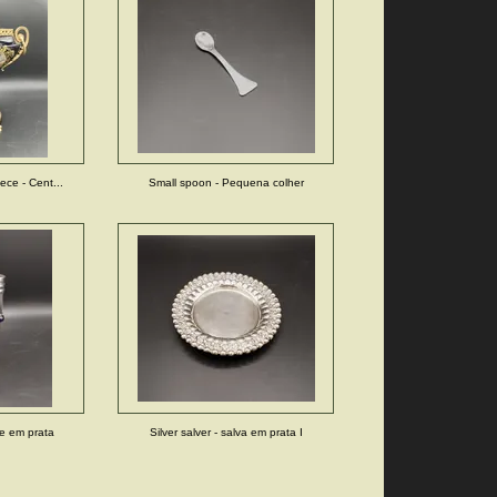
ece - Cent...
Small spoon - Pequena colher
ice em prata
Silver salver - salva em prata I