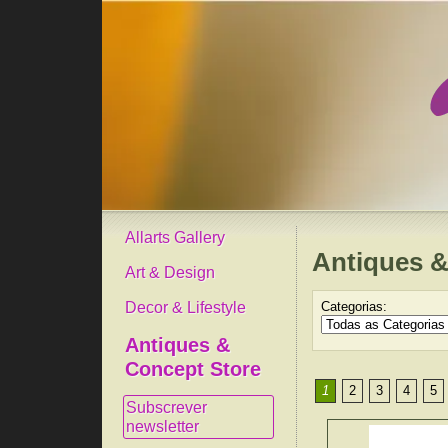
Allarts Gallery
Antiques &
Art & Design
Decor & Lifestyle
Categorias:
Antiques &
Concept Store
1
2
3
4
5
Subscrever
newsletter