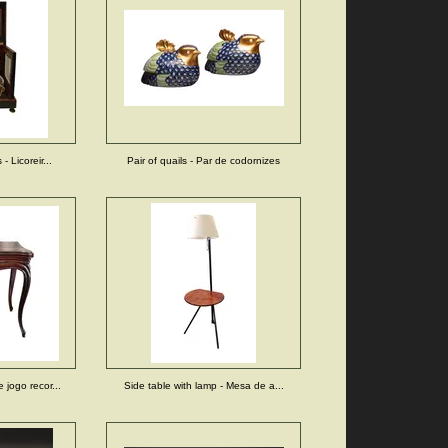
- Licoreir...
Pair of quails - Par de codornizes
jogo recor...
Side table with lamp - Mesa de a...