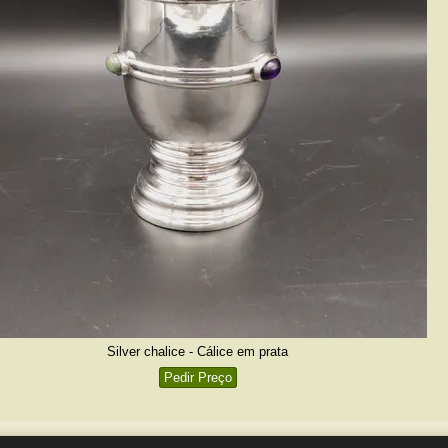
Silver chalice - Cálice em prata
Pedir Preço