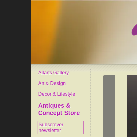
Allarts Gallery
Art & Design
Decor & Lifestyle
Antiques &
Concept Store
Subscrever
newsletter