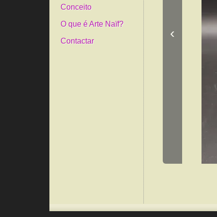
Conceito
O que é Arte Naïf?
‹
Contactar