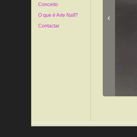
Conceito
‹
O que é Arte Naïf?
Contactar