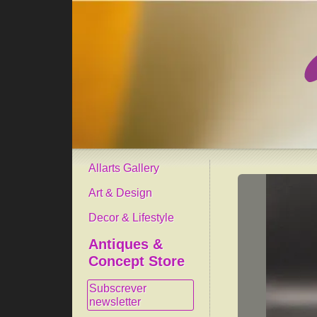
Allarts Gallery
Art & Design
Decor & Lifestyle
Antiques &
Concept Store
Subscrever
newsletter