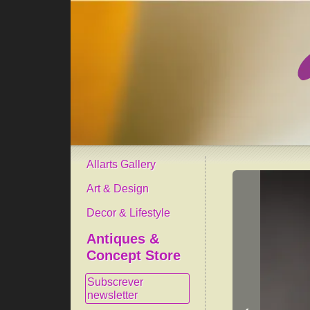
Allarts Gallery
Art & Design
Decor & Lifestyle
Antiques &
Concept Store
Subscrever
newsletter