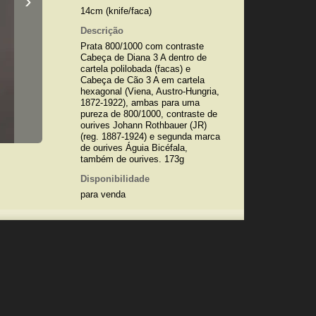
›
14cm (knife/faca)
Descrição
Prata 800/1000 com contraste
Cabeça de Diana 3 A dentro de
cartela polilobada (facas) e
Cabeça de Cão 3 A em cartela
hexagonal (Viena, Austro-Hungria,
1872-1922), ambas para uma
pureza de 800/1000, contraste de
ourives Johann Rothbauer (JR)
(reg. 1887-1924) e segunda marca
de ourives Águia Bicéfala,
também de ourives. 173g
Disponibilidade
para venda