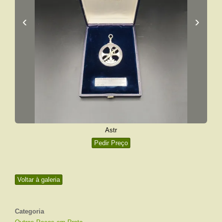
‹
›
Astr
Pedir Preço
Voltar à galeria
Categoria