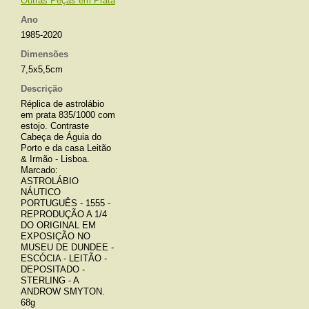
Outras Peças em Prata
Ano
1985-2020
Dimensões
7,5x5,5cm
Descrição
Réplica de astrolábio
em prata 835/1000 com
estojo. Contraste
Cabeça de Águia do
Porto e da casa Leitão
& Irmão - Lisboa.
Marcado:
ASTROLÁBIO
NÁUTICO
PORTUGUÊS - 1555 -
REPRODUÇÃO A 1/4
DO ORIGINAL EM
EXPOSIÇÃO NO
MUSEU DE DUNDEE -
ESCÓCIA - LEITÃO -
DEPOSITADO -
STERLING - A
ANDROW SMYTON.
68g