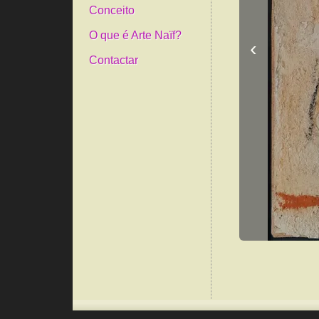
Conceito
O que é Arte Naïf?
‹
Contactar