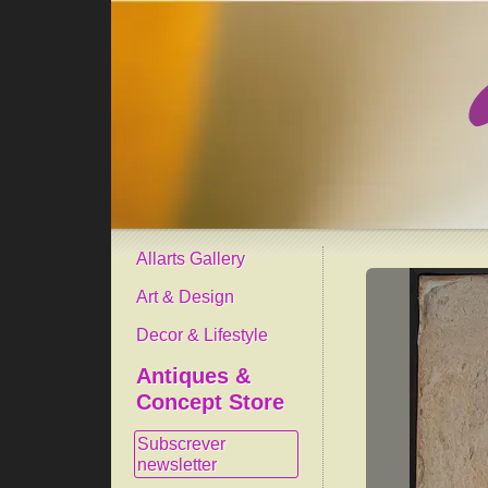
Allarts Gallery
Art & Design
Decor & Lifestyle
Antiques &
Concept Store
Subscrever
newsletter