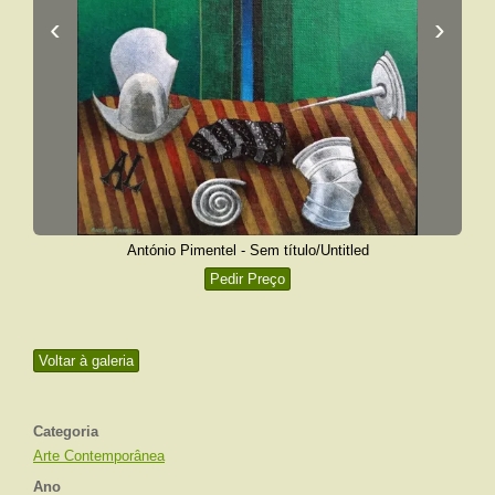
‹
›
António Pimentel - Sem título/Untitled
Pedir Preço
Voltar à galeria
Categoria
Arte Contemporânea
Ano