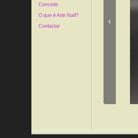
Conceito
O que é Arte Naïf?
‹
Contactar