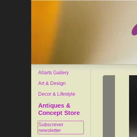
Allarts Gallery
Art & Design
Decor & Lifestyle
Antiques &
Concept Store
Subscrever
newsletter