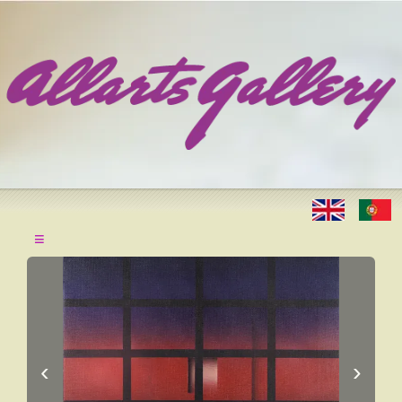
≡
‹
›