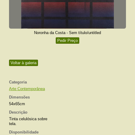
Noronha da Costa - Sem título/untitled
Pedir Preço
Voltar à galeria
Categoria
Arte Contemporânea
Dimensões
54x65cm
Descrição
Tinta celulósica sobre
tela.
Disponibilidade