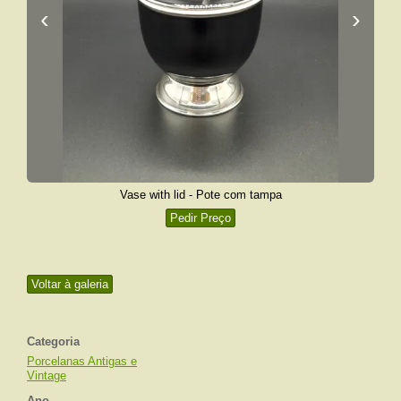
‹
›
Vase with lid - Pote com tampa
Pedir Preço
Voltar à galeria
Categoria
Porcelanas Antigas e
Vintage
Ano