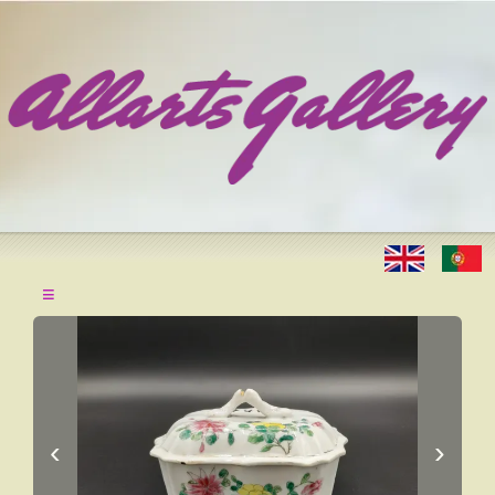
≡
‹
›