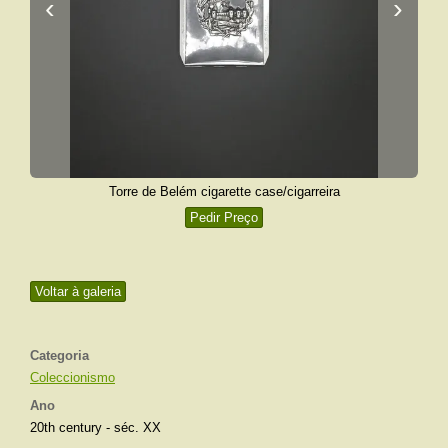
‹
›
Torre de Belém cigarette case/cigarreira
Pedir Preço
Voltar à galeria
Categoria
Coleccionismo
Ano
20th century - séc. XX