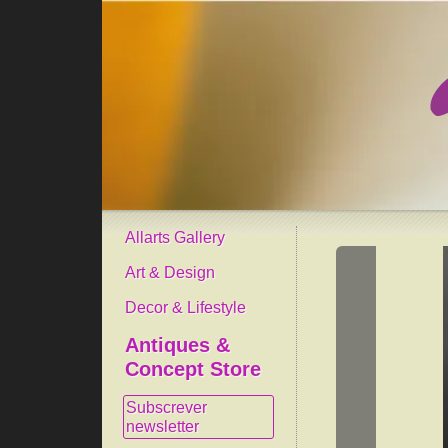
Allarts Gallery
Art & Design
Decor & Lifestyle
Antiques &
Concept Store
Subscrever
newsletter