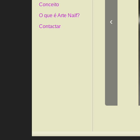
Conceito
O que é Arte Naïf?
‹
Contactar